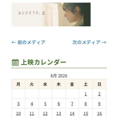
← 前のメディア
次のメディア →
上映カレンダー
8月 2026
月
火
水
木
金
土
日
1
2
3
4
5
6
7
8
9
10
11
12
13
14
15
16