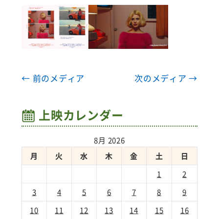
← 前のメディア
次のメディア →
上映カレンダー
8月 2026
月
火
水
木
金
土
日
1
2
3
4
5
6
7
8
9
10
11
12
13
14
15
16