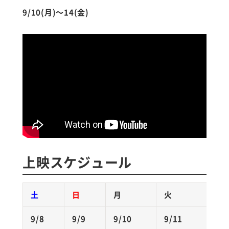
9/10(月)～14(金)
上映スケジュール
土
日
月
火
水
9/8
9/9
9/10
9/11
9/1