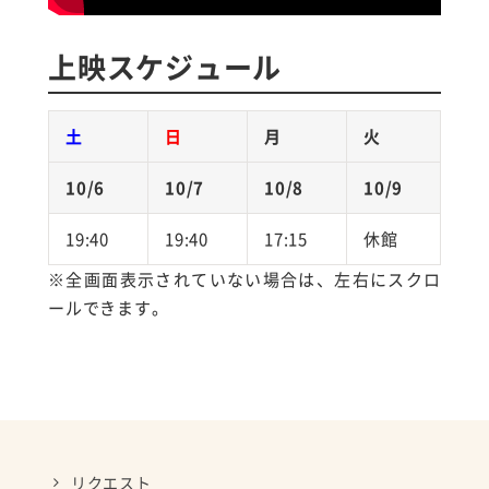
上映スケジュール
土
日
月
火
水
10/6
10/7
10/8
10/9
10/
19:40
19:40
17:15
休館
10:
※全画面表示されていない場合は、左右にスクロ
ールできます。
リクエスト