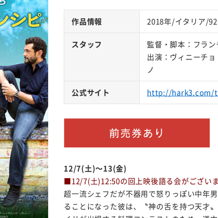
作品情報
2018年/イタリア/9
スタッフ
監督・脚本：フラン
出演：ヴィニーチョ
ノ
公式サイト
http://hark3.com/
12/7(土)～13(金)
■12/7(土)12:50の回上映後語る会がござ
超一流シェフだが不器用で怒りっぽい中年男
ることになった彼は、〝神の舌を持つ天才〟