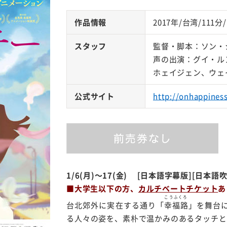
作品情報
2017年/台湾/111
スタッフ
監督・脚本：ソン・
声の出演：グイ・ル
ホェイジェン、ウェ
公式サイト
http://onhappines
1/6(月)～17(金) [日本語字幕版][日本語
■大学生以下の方、
カルチベートチケット
あ
こうふくろ
台北郊外に実在する通り「
幸福路
」を舞台に
る人々の姿を、素朴で温かみのあるタッチと