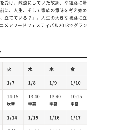
を受け、疎遠にしていた故郷、幸福路に帰
前に、人生、そして家族の意味を考え始め
、立てている？」。人生の大きな岐路に立
ニメアワードフェスティバル2018でグラン
ル
火
水
木
金
1/7
1/8
1/9
1/10
14:15
13:40
13:40
10:15
吹替
字幕
字幕
字幕
1/14
1/15
1/16
1/17