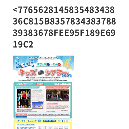
<7765628145835483438
36C815B8357834383788
39383678FEE95F189E69
19C2