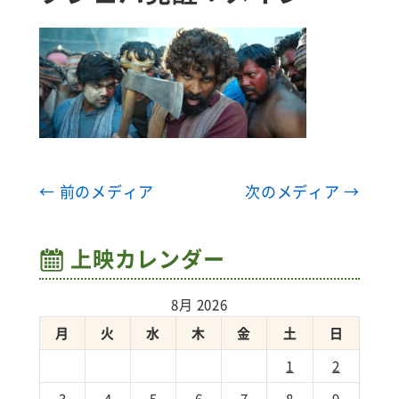
← 前のメディア
次のメディア →
上映カレンダー
8月 2026
月
火
水
木
金
土
日
1
2