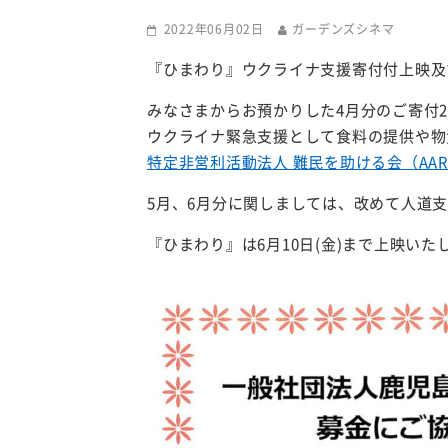
2022年06月02日
ガーデンズシネマ
『ひまわり』ウクライナ支援寄付付上映及
みなさまからお預かりした4月分のご寄付244
ウクライナ緊急支援として
食料の提供や物
特定非営利活動法人 難民を助ける会（AAR 
5月、6月分に関しましては、改めて人道
『ひまわり』は6月10日(金)まで上映い