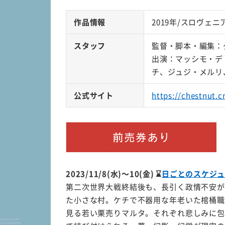
作品情報
2019年/スロヴェニ
スタッフ
監督・脚本・編集：
出演：マッシモ・デ
チ、ジュジ・メルリ
公式サイト
https://chestnut.c
2023/11/8(水)～10(金)
⌛
日ごとのスケジュ
第二次世界大戦終結後も、長引く政情不安が
た小さな村。ケチで不器用な年老いた棺桶職
見る若い栗売りマルタ。それぞれ悲しみに包