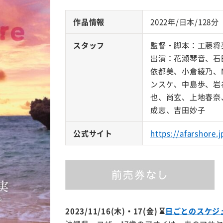
作品情報
2022年/日本/128分
スタッフ
監督・脚本：工藤将
出演：花瀬琴音、石
依都美、小倉綾乃、
ンスケ、中島歩、岩
也、尚玄、上地春奈
成志、吉田妙子
公式サイト
https://afarshore.j
2023/11/16(木)・17(金)
⌛
日ごとのスケジ