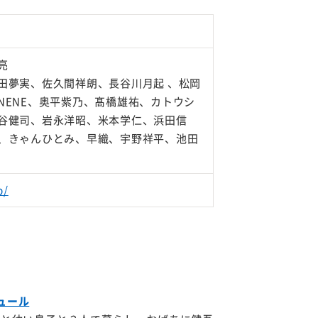
亮
田夢実、佐久間祥朗、長谷川月起 、松岡
NENE、奥平紫乃、髙橋雄祐、カトウシ
谷健司、岩永洋昭、米本学仁、浜田信
、きゃんひとみ、早織、宇野祥平、池田
p/
ュール