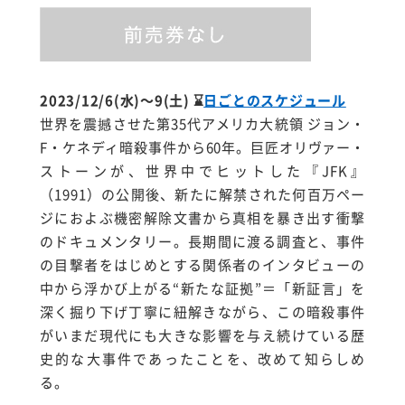
2023/12/6(水)～9(土)
⌛
日ごとのスケジュール
世界を震撼させた第
35
代アメリカ大統領 ジョン・
F
・ケネディ暗殺事件から60年。巨匠オリヴァー・
ストーンが、世界中でヒットした『
JFK
』
（
1991
）の公開後、新たに解禁された何百万ペー
ジにおよぶ機密解除文書から真相を暴き出す衝撃
のドキュメンタリー。長期間に渡る調査と、事件
の目撃者をはじめとする関係者のインタビューの
中から浮かび上がる
“
新たな証拠
”
＝「新証言」を
深く掘り下げ丁寧に紐解きながら、この暗殺事件
がいまだ現代にも大きな影響を与え続けている歴
史的な大事件であったことを、改めて知らしめ
る。