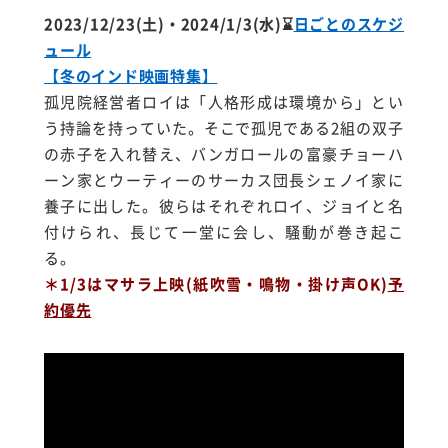
2023/12/23(土)・2024/1/3(水)
⌛
日ごとのスケジ
ュール
【冬のインド映画特集】
孤児院経営者ロイは「人格形成は環境から」
とい
う持論を持っていた。
そこで孤児である2組の双子
の赤子を入れ替え、
バンガロールの富豪チョーハ
ーン家とウーティーの
サーカス
団長シ
ェノイ家に
養子に出した。彼らはそれぞれロイ、
ジョイと名
付けられ、長じて一堂に会し、騒動が巻き起こ
る。
＊1/3はマサラ上映(紙吹雪・鳴物・掛け声OK)
予
約優先