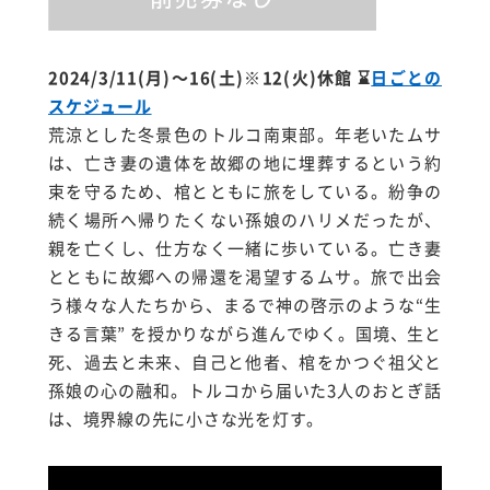
2024/3/11(月)～16(土)※12(火)休館
⌛
日ごとの
スケジュール
荒涼とした冬景色のトルコ南東部。年老いたムサ
は、亡き妻の遺体を故郷の地に埋葬するという約
束を守るため、棺とともに旅をしている。紛争の
続く場所へ帰りたくない孫娘のハリメだったが、
親を亡くし、仕方なく一緒に歩いている。亡き妻
とともに故郷への帰還を渇望するムサ。旅で出会
う様々な人たちから、まるで神の啓示のような“生
きる言葉” を授かりながら進んでゆく。国境、生と
死、過去と未来、自己と他者、棺をかつぐ祖父と
孫娘の心の融和。トルコから届いた3人のおとぎ話
は、境界線の先に小さな光を灯す。