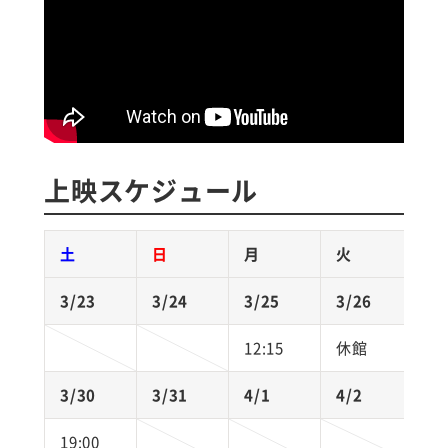
上映スケジュール
土
日
月
火
3/23
3/24
3/25
3/26
3
12:15
休館
1
3/30
3/31
4/1
4/2
4
19:00