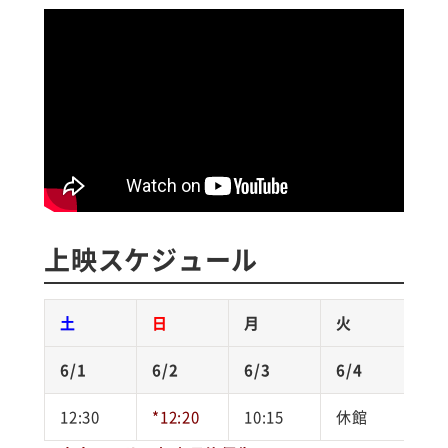
上映スケジュール
土
日
月
火
6/1
6/2
6/3
6/4
6
12:30
*12:20
10:15
休館
1