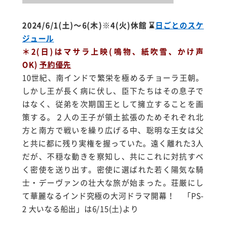
2024/6/1(土)～6(木)※4(火)休館
⌛
日ごとのスケ
ジュール
＊2(日)はマサラ上映(鳴物、紙吹雪、かけ声
OK)
予約優先
10世紀、南インドで繁栄を極めるチョーラ王朝。
しかし王が長く病に伏し、臣下たちはその息子で
はなく、従弟を次期国王として擁立することを画
策する。２人の王子が領土拡張のためそれぞれ北
方と南方で戦いを繰り広げる中、聡明な王女は父
と共に都に残り実権を握っていた。遠く離れた3人
だが、不穏な動きを察知し、共にこれに対抗すべ
く密使を送り出す。
密使に選ばれた若く陽気な騎
士・デーヴァンの壮大な旅が始まった。荘厳にし
て華麗なるインド究極の大河ドラマ開幕！ 「PS-
2 大いなる船出」は6/15(土)より