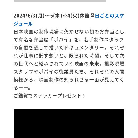
2024/6/3(月)～6(木)※4(火)休館
⌛
日ごとのスケ
ジュール
日本
映画
の制作現場に欠かせない
朝
のお弁当とし
て有名な弁当屋「
ポパイ」を、
若手制作スタッフ
の奮闘を通して描いたドキュメンタリー。それぞ
れが仕事に託す想いと、限られた時間。そして次
の世代へと継承されていく映画の未来。撮影現場
スタッフやポパイの従業員たち、それぞれの人間
模様から、映画制作の知られざる一面が見えてく
る――。
ご鑑賞でステッカープレゼント！