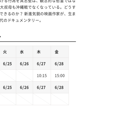
ける行為を具志堅は、観念的な慰霊ではな
大叔母も沖縄戦でなくなっている。どうす
できるのか？ 新進気鋭の映画作家が、生ま
代の
ドキュメンタリー。
ル
火
水
木
金
6/25
6/26
6/27
6/28
10:15
15:00
6/25
6/26
6/27
6/28