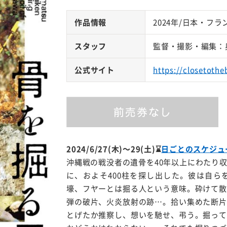
作品情報
2024年/日本・フラン
スタッフ
監督・撮影・編集：
公式サイト
https://closetothe
2024/6/27(木)～29(土)
⌛
日ごとのスケジュ
沖縄戦の戦没者の遺骨を40年以上にわたり
に、およそ400柱を探し出した。彼は自ら
壕、フヤーとは掘る人という意味。砕けて散
弾の破片、火炎放射の跡…。拾い集めた断片
とげたか推察し、想いを馳せ、弔う。掘って