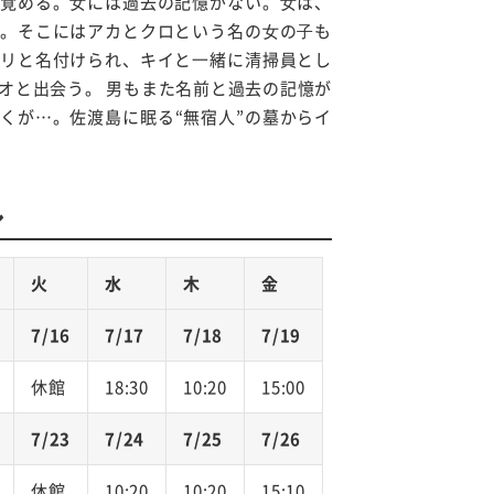
覚める。⼥には過去の記憶がない。⼥は、
。そこにはアカとクロという名の⼥の⼦も
リと名付けられ、キイと⼀緒に清掃員とし
オと出会う。 男もまた名前と過去の記憶が
くが…。佐渡島に眠る“無宿人”の墓からイ
ル
火
水
木
金
7/16
7/17
7/18
7/19
休館
18:30
10:20
15:00
7/23
7/24
7/25
7/26
休館
10:20
10:20
15:10