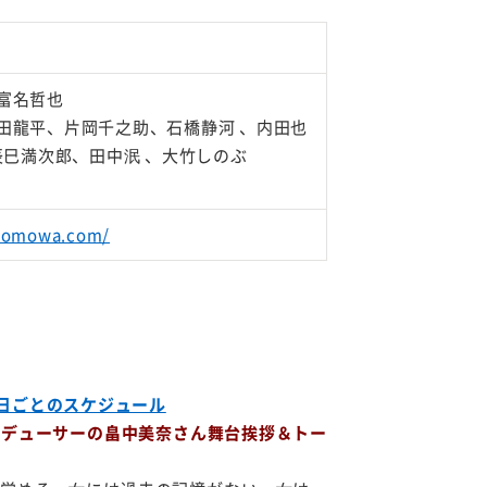
富名哲也
田龍平、片岡千之助、石橋静河 、内田也
辰巳満次郎、田中泯 、大竹しのぶ
idomowa.com/
日ごとのスケジュール
プロデューサーの畠中美奈さん舞台挨拶＆トー