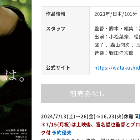
作品情報
2023年/日本/101分
スタッフ
監督・脚本・編集：
出演：小松菜奈、松
哉子 、森山開次 、
音楽：野田洋次郎
公式サイト
https://watakush
2024/7/13(土)～26(金)※16,23(火)休館 ⌛
＊7/15(月祝)は上映後、富名哲也監督と
ク付
予約優先