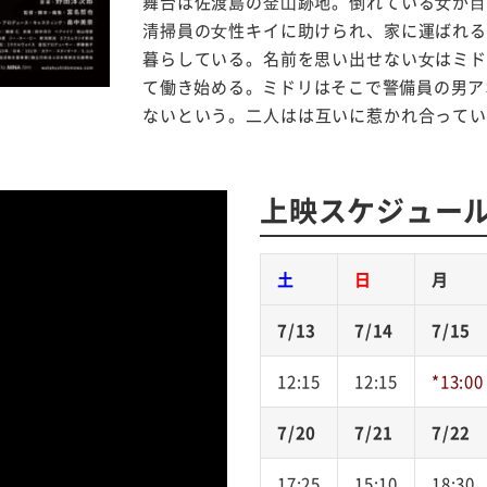
舞台は佐渡島の⾦⼭跡地。倒れている⼥が⽬
清掃員の⼥性キイに助けられ、家に運ばれる
暮らしている。名前を思い出せない⼥はミド
て働き始める。ミドリはそこで警備員の男ア
ないという。二人はは互いに惹かれ合ってい
上映スケジュー
土
日
月
7/13
7/14
7/15
12:15
12:15
*13:00
7/20
7/21
7/22
17:25
15:10
18:30