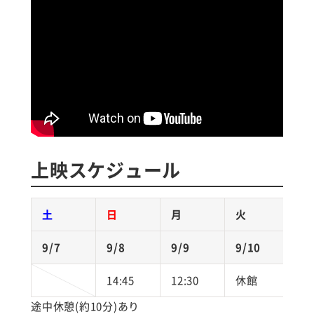
上映スケジュール
土
日
月
火
9/7
9/8
9/9
9/10
9
14:45
12:30
休館
1
途中休憩(約10分)あり