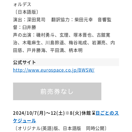
ォルデス
〔日本語版〕
演出：深田晃司 翻訳協力：柴田元幸 音響監
督：臼井勝
声の出演：磯村勇斗、玄理、塚本晋也、古舘寛
治、木竜麻生、川島鈴遥、梅谷祐成、岩瀬亮、内
田慈、戸井勝海、平田満、柄本明
公式サイト
http://www.eurospace.co.jp/BWSW/
2024/10/7
(月)～12(土)※8(火)休館
⌛
日ごとのス
ケジュール
〔オリジナル(英語)版、日本語版 同時公開〕