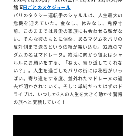
館
⌛
日ごとのスケジュール
パリのタクシー運転手のシャルルは、人生最大の
危機を迎えていた。金なし、休みなし、免停寸
前、このままでは最愛の家族にも会わせる顔がな
い。そんな彼のもとに偶然、あるマダムをパリの
反対側まで送るという依頼が舞い込む。
92
歳のマ
ダムの名はマドレーヌ。終活に向かう彼女はシャ
ルルにお願いをする、「ねぇ、寄り道してくれな
い？」。人生を過ごしたパリの街には秘密がいっ
ぱい。寄り道をする度、並外れたマドレーヌの過
去が明かされていく。そして単純だったはずのド
ライブは、いつしか
2
人の人生を大きく動かす驚愕
の旅へと変貌していく！