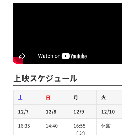
上映スケジュール
土
日
月
火
12/7
12/8
12/9
12/10
1
16:35
14:40
16:55
休館
1
〔字〕