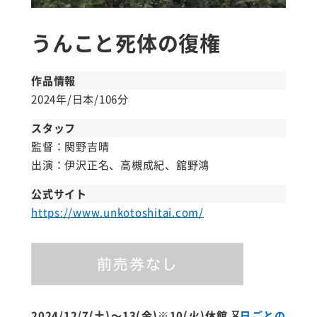
うんこと死体の復権
作品情報
2024年/日本/106分
スタッフ
監督：関野吉晴
出演：伊沢正名、高槻成紀、舘野鴻
公式サイト
https://www.unkotoshitai.com/
2024/12/7(土)～13(金)※10(火)休館
⌛
日ごとの