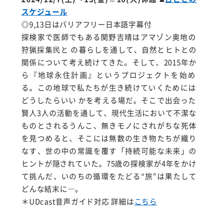
スケジュール
◎9,13日はバリアフリー日本語字幕付
探検家で医師でもある関野吉晴はアマゾン奥地の
狩猟採集⺠と の暮らしを通して、自然とヒトとの
関係について考え続けてきた。そして、2015年か
ら『地球永住計画』というプロジェクトを始め
る。この地球で私たちが生き続けていくためには
どうしたらいい かを考える場だ。そこで出会った
賢人3人の
活動を通して、現代生活において不潔な
ものとされるうんこ、無きモノにされがちな死体
を見つめると、そこには無数の生き物たちが織り
なす、世の中の常識を覆す「持続可能な未来」の
ヒントが隠されていた。75歳の探検家が4年をかけ
て挑んだ、いのちの循環をたどる“旅”は果たして
どんな結末に―。
＊UDcast音声ガイド対応 詳細は
こちら