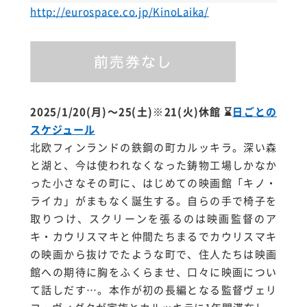
http://eurospace.co.jp/KinoLaika/
2025/1/20(月)～25(土)※21(火)休館
⌛
日ごとの
スケジュール
北欧フィンランドの鉄鋼の町カルッキラ。深い森
と湖と、今は使われなくなった鋳物工場しかなか
った小さなその町に、はじめての映画館「キノ・
ライカ」がまもなく誕生する。自らの手で椅子を
取りつけ、スクリーンを張るのは映画監督のア
キ・カウリスマキと仲間たちまるでカウリスマキ
の映画から抜けでたような町で、住人たちは映画
館への期待に胸をふくらませ、口々に映画につい
て話しだす…。
本作が初の長編となる監督ヴェリ