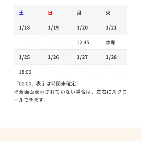
土
日
月
火
1/18
1/19
1/20
1/21
1
12:45
休館
1
1/25
1/26
1/27
1/28
1
18:00
「00:00」表示は時間未確定
※全画面表示されていない場合は、左右にスクロ
ールできます。