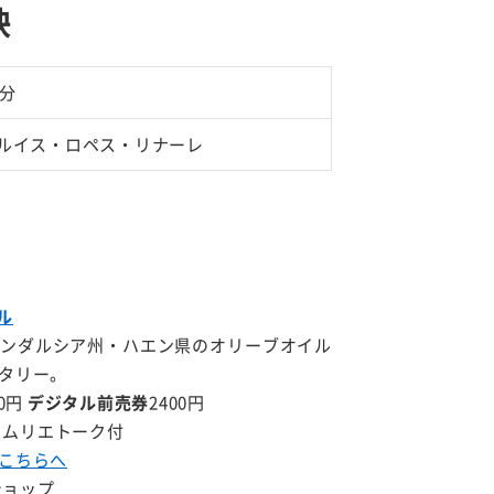
映
4分
ルイス・ロペス・リナーレ
ル
ンダルシア州・ハエン県のオリーブオイル
タリー。
0円
デジタル前売券
2400円
ソムリエトーク
付
こちらへ
ショップ