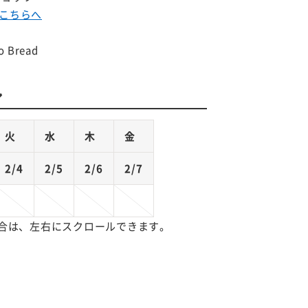
こちらへ
 Bread
ル
火
水
木
金
2/4
2/5
2/6
2/7
合は、左右にスクロールできます。