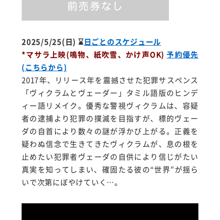
2025/5/25(日)
⌛
日ごとのスケジュール
*
マサラ上映(鳴物、紙吹雪、かけ声OK)
予約優先
(こちらから)
2017年、リリース年を震撼させた犯罪サスペンス
「ヴィクラムとヴェーダー」タミル語版のヒンデ
ィー語リメイク。
優秀な警視
ヴィクラムは、容疑
者の逮捕より犯罪の撲滅を目指すが、標的ヴェー
ダの自首により数々の謎が浮かび上がる。
正義を
疑わぬ信念で生きてきたヴィクラムが、息の根を
止めたい犯罪者ヴェーダの自供により信じがたい
真実を知ってしまい、確固たる彼の“世界”が揺ら
いで次第にぼやけていく…。