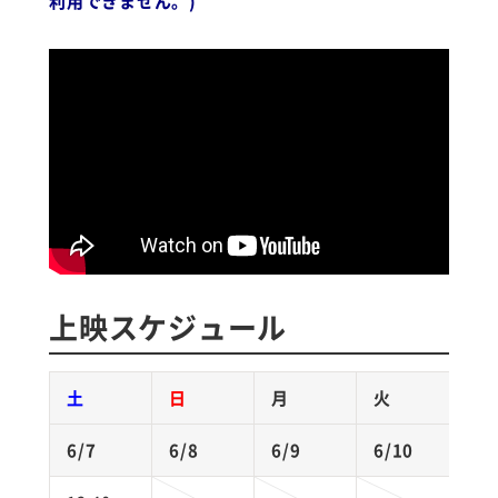
利用できません。)
上映スケジュール
土
日
月
火
6/7
6/8
6/9
6/10
6