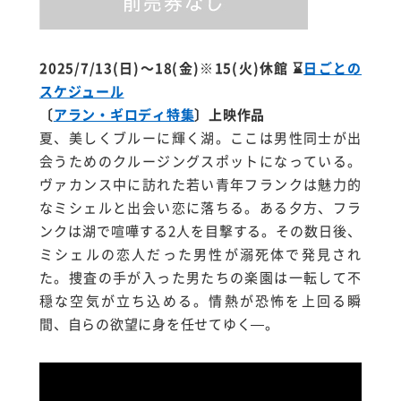
2025/7/13(日)～18(金)※15(火)休館
⌛
日ごとの
スケジュール
〔
アラン・ギロディ特集
〕上映作品
夏、美しくブルーに輝く湖。ここは男性同士が出
会うためのクルージングスポットになっている。
ヴァカンス中に訪れた若い青年フランクは魅力的
なミシェルと出会い恋に落ちる。ある夕方、フラ
ンクは湖で喧嘩する2人を目撃する。その数日後、
ミシェルの恋人だった男性が溺死体で発見され
た。捜査の手が入った男たちの楽園は一転して不
穏な空気が立ち込める。情熱が恐怖を上回る瞬
間、自らの欲望に身を任せてゆく—。