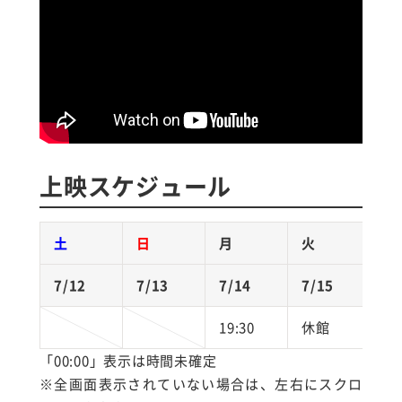
上映スケジュール
土
日
月
火
7/12
7/13
7/14
7/15
7
19:30
休館
「00:00」表示は時間未確定
※全画面表示されていない場合は、左右にスクロ