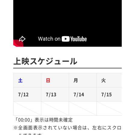
上映スケジュール
土
日
月
火
7/12
7/13
7/14
7/15
7
1
「00:00」表示は時間未確定
※全画面表示されていない場合は、左右にスクロ