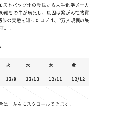
ウエストバッグ州の農民から大手化学メーカ
90頭もの牛が病死し、原因は発がん性物質
境汚染の実態を知ったロブは、7万人規模の集
マ。。
ル
火
水
木
金
12/9
12/10
12/11
12/12
合は、左右にスクロールできます。