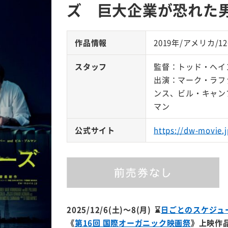
ズ 巨大企業が恐れた
作品情報
2019年/アメリカ/1
スタッフ
監督：トッド・ヘイ
出演：マーク・ラフ
ンス、ビル・キャン
マン
公式サイト
https://dw-movie.j
2025/12/6(土)～8(月) ⌛
日ごとのスケジュ
《
第16回 国際オーガニック映画祭
》上映作