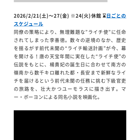
2026/2/21(土)～27(金) ※24(火)休館
⌛
日ごとの
スケジュール
同僚の策略により、無理難題な”ライチ使”に任命
されてしまった李善徳。数々の逆境のなか、歴史
を揺るがす前代未聞の“ライチ輸送計画”が今、幕
を開ける！
唐の天宝年間に実在した“ライチ使”の
伝説をもとに、楊貴妃の誕生日に合わせて南方の
嶺南から数千キロ離れた都・長安まで新鮮なライ
チを届けるという前代未聞の任務に挑む下級官吏
の旅路を、壮大かつユーモラスに描き出す。
マ
ー・ボーヨンによる同名小説を映画化。