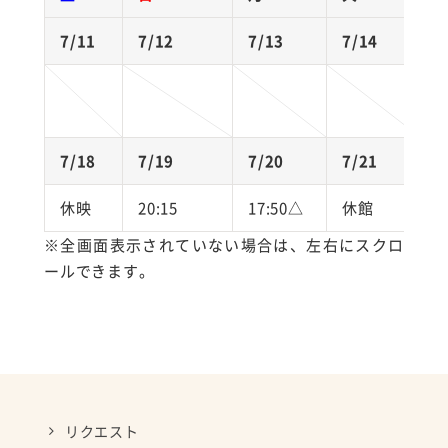
7/11
7/12
7/13
7/14
7
7/18
7/19
7/20
7/21
7
休映
20:15
17:50△
休館
※全画面表示されていない場合は、左右にスクロ
ールできます。
リクエスト