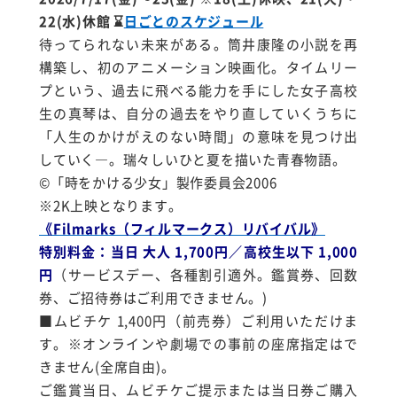
22(水)
休館
⌛
日ごとのスケジュール
待ってられない未来がある。筒井康隆の小説を再
構築し、初のアニメーション映画化。タイムリー
プという、過去に飛べる能力を手にした女子高校
生の真琴は、自分の過去をやり直していくうちに
「人生のかけがえのない時間」の意味を見つけ出
していく―。瑞々しいひと夏を描いた青春物語。
©「時をかける少女」製作委員会2006
※2K上映となります。
《Filmarks（フィルマークス）リバイバル》
特別料金：当日 大人 1,700円／高校生以下 1,000
円
（サービスデー、各種割引適外。鑑賞券、回数
券、ご招待券はご利用できません。)
■ムビチケ 1,400円（前売券）ご利用いただけま
す。※オンラインや劇場での事前の座席指定はで
きません(全席自由)。
ご鑑賞当日、ムビチケご提示または当日券ご購入