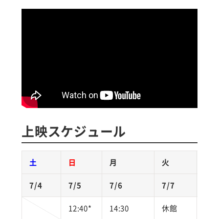
上映スケジュール
土
日
月
火
水
7/4
7/5
7/6
7/7
7/8
12:40*
14:30
休館
休