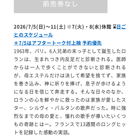
2026/7/5(日)〜11(土) ※7(火)・8(水)休館
⌛
日ご
とのスケジュール
＊7/5はアフタートーク付上映
予約優先
1963年、パリ。6人兄弟の末っ子として誕生したロ
ランは、生まれつき内反足だと診断される。医師
からは一人で歩くことができないと診断される
が、母エステルだけは決して希望を捨てず、家族
を巻き込み、神に祈りを捧げ、息子が歩けるよう
になる日を信じて奔走する。そんな日々のなか、
ロランの心を鮮やかに救ったのは家族が愛したス
ター、シルヴィ・バルタンの歌声だった。時に強
烈なまでの母の愛と、憧れの歌手が導いたいくつ
もの奇跡とはー。フランスで13週間のロングヒッ
トを記録した感動の実話。