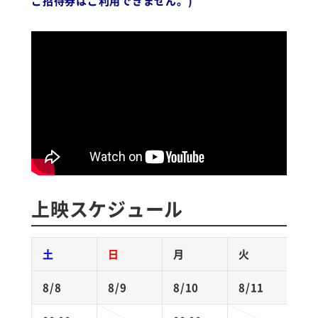
ご招待券はご利用できません。)
上映スケジュール
土
日
月
火
8/8
8/9
8/10
8/11
8