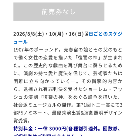
2026/8/8(土)・10(月)・16(日)
⌛
日ごとのスケジ
ュール
1907年のポーランド。売春宿の娘とその父のもと
で働く女性の恋愛を描いた「復讐の神」が生まれ
た。この歴史的な戯曲を再び舞台に蘇らせるため
に、演劇の持つ愛と魔法を信じて、芸術家たちは
困難に立ち向かっていく―。
その衝撃的内容か
ら、逮捕され有罪判決を受けたショーレム・アッ
シュの演劇『復讐の神』をめぐる論争を描いた、
社会派ミュージカルの傑作。第71回トニー賞にて3
部門ノミネート、最優秀演出賞&演劇照明デザイン
賞受賞。
特別料金：一律 3000円(各種割引適外。回数券、