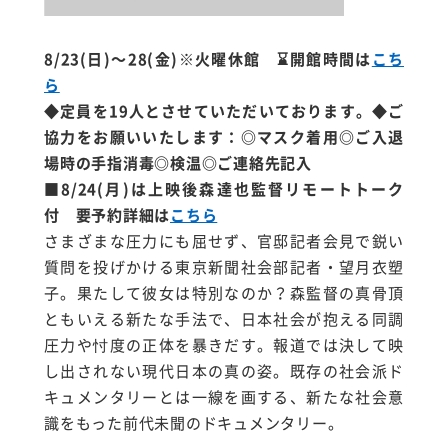
8/23(日)～28(金)※火曜休館 ⌛開館時間は
こち
ら
◆定員を19人とさせていただいております。
◆ご
協力をお願いいたします：◎マスク着用◎ご入退
場時の手指消毒◎検温◎ご連絡先記入
■8/24(月)は上映後森達也監督リモートトーク
付 要予約詳細は
こちら
さまざまな圧力にも屈せず、官邸記者会見で鋭い
質問を投げかける東京新聞社会部記者・望月衣塑
子。果たして彼女は特別なのか？森監督の真骨頂
ともいえる新たな手法で、日本社会が抱える同調
圧力や忖度の正体を暴きだす。報道では決して映
し出されない現代日本の真の姿。既存の社会派ド
キュメンタリーとは一線を画する、新たな社会意
識をもった前代未聞のドキュメンタリー。