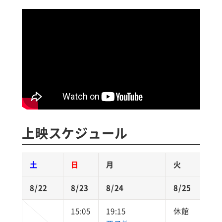
上映スケジュール
土
日
月
火
水
8/22
8/23
8/24
8/25
8
15:05
19:15
休館
10