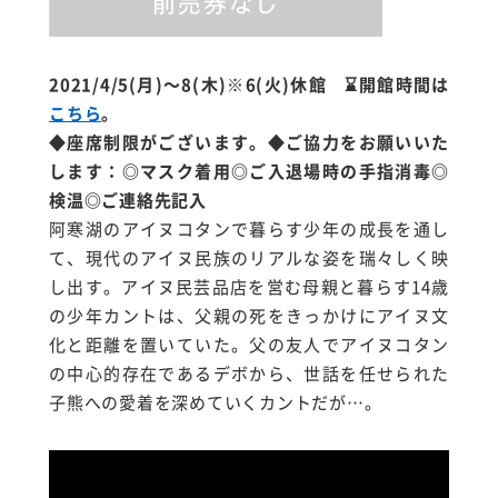
2021/4/5(月)～8(木)※6(火)休館 ⌛開館時間は
こちら
。
◆座席制限がございます。◆ご協力をお願いいた
します：◎マスク着用◎ご入退場時の手指消毒◎
検温◎ご連絡先記入
阿寒湖のアイヌコタンで暮らす少年の成長を通し
て、現代のアイヌ民族のリアルな姿を瑞々しく映
し出す。アイヌ民芸品店を営む母親と暮らす14歳
の少年カントは、父親の死をきっかけにアイヌ文
化と距離を置いていた。父の友人でアイヌコタン
の中心的存在であるデボから、世話を任せられた
子熊への愛着を深めていくカントだが…。