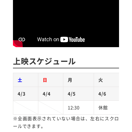
上映スケジュール
土
日
月
火
水
4/3
4/4
4/5
4/6
4/
12:30
休館
17:
※全画面表示されていない場合は、左右にスクロ
ールできます。