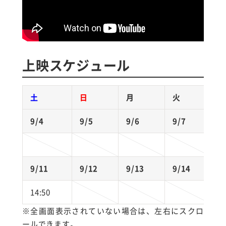
上映スケジュール
土
日
月
火
9/4
9/5
9/6
9/7
9
9/11
9/12
9/13
9/14
9
14:50
※全画面表示されていない場合は、左右にスクロ
ールできます。