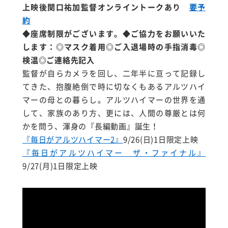
上映後関口祐加監督オンライントークあり
要予
約
◆座席制限がございます。◆ご協力をお願いいた
します：◎マスク着用◎ご入退場時の手指消毒◎
検温◎ご連絡先記入
監督が自らカメラを回し、二年半に亘って記録し
てきた、抱腹絶倒で時に切なくもあるアルツハイ
マーの母との暮らし。アルツハイマーの世界を通
して、家族のあり方、更には、人間の尊厳とは何
かを問う、渾身の『長編動画』誕生！
『毎日がアルツハイマー2』
9/26(日)1日限定上映
『毎日がアルツハイマー ザ・ファイナル』
9/27(月)1日限定上映