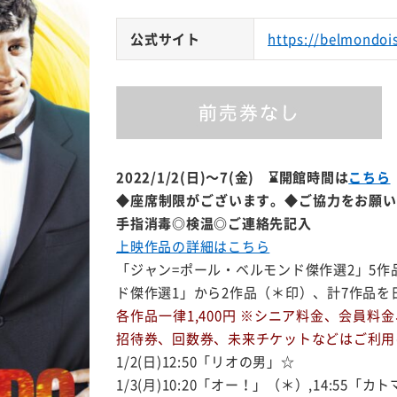
公式サイト
https://belmondoi
2022/1/2(日)～7(金)
⌛開館時間は
こちら
◆座席制限がございます。◆ご協力をお願い
手指消毒◎検温◎ご連絡先記入
上映作品の詳細はこちら
「ジャン=ポール・ベルモンド傑作選2」5作
ド傑作選1」から2作品（＊印）、計7作品を
各作品一律1,400円 ※シニア料金、
会員料金
招待券、回数券、未来チケットなどはご利用
1/2(日)12:50「リオの男」☆
1/3(月)10:20「オー！」（＊）,14:55「