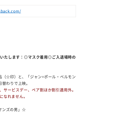
sback.com/
いたします：◎マスク着用◎ご入退場時の
品（☆印）と、「ジャン=ポール・ベルモン
日替わりで上映。
、サービスデー、ペア割ほか割引適用外。
になれません。
カトマンズの男」☆