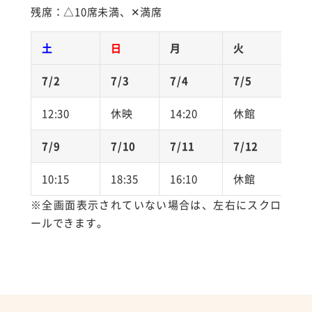
残席：△10席未満、✕満席
土
日
月
火
水
7/2
7/3
7/4
7/5
7/
12:30
休映
14:20
休館
10:
7/9
7/10
7/11
7/12
7/
10:15
18:35
16:10
休館
10:
※全画面表示されていない場合は、左右にスクロ
ールできます。