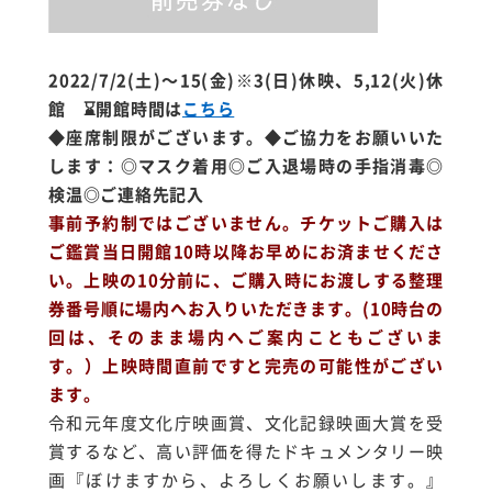
2022/7/2(土)～15(金)
※3(日)休映、5,12(火)休
館
⌛開館時間は
こちら
◆座席制限がございます。◆ご協力をお願いいた
します：◎マスク着用◎ご入退場時の手指消毒◎
検温◎ご連絡先記入
事前予約制ではございません。チケットご購入は
ご鑑賞当日開館10時以降お早めにお済ませくださ
い。上映の10分前に、ご購入時にお渡しする整理
券番号順に場内へお入りいただきます。(10時台の
回は、そのまま場内へご案内こともございま
す。）上映時間直前ですと完売の可能性がござい
ます。
令和元年度文化庁映画賞、文化記録映画大賞を受
賞するなど、高い評価を得たドキュメンタリー映
画『ぼけますから、よろしくお願いします。』