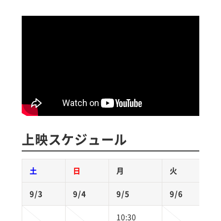
上映スケジュール
土
日
月
火
水
9/3
9/4
9/5
9/6
9
10:30