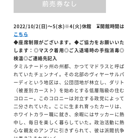
2022/10/2(日)
～5(水)※4(火)休館
⌛開館時間は
こちら
◆座席制限がございます。◆ご協力をお願いいた
します：◎マスク着用◎ご入退場時の手指消毒◎
検温◎ご連絡先記入
タミルナードゥ州の州都、かつてマドラスと呼ば
れていたチェンナイ。その北部のヴィヤーサルパ
ーディという地区は、公団団地が林立し、ダリト
（被差別カースト）を始めとする低層階級の住む
コロニー。このコロニーは対立する政党によって
二分されていた。ここに生まれ育ったカーリは、
ホワイトカラー職に就き、余暇にはサッカーに熱
中し、毎日を楽しく暮らしていた。政治活動に熱
心な親友のアンブに引きずられて、彼は派閥抗争