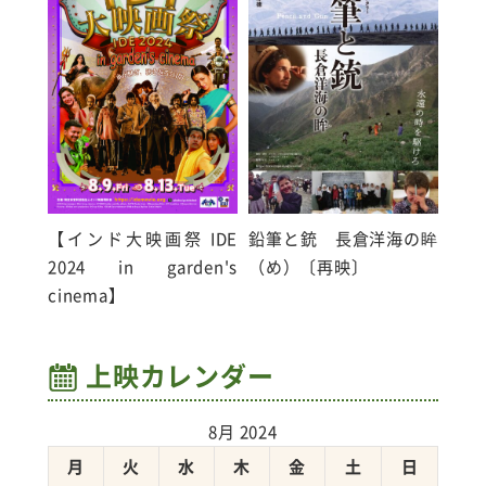
【インド大映画祭 IDE
鉛筆と銃 長倉洋海の眸
2024 in garden's
（め）〔再映〕
cinema】
上映カレンダー
8月 2024
月
火
水
木
金
土
日