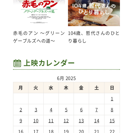
赤毛のアン ～グリーン
104歳、哲代さんのひと
ゲーブルズへの道～
り暮らし
上映カレンダー
6月 2025
月
火
水
木
金
土
日
1
2
3
4
5
6
7
8
9
10
11
12
13
14
15
16
17
18
19
20
21
22