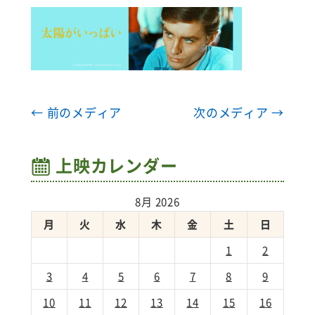
← 前のメディア
次のメディア →
上映カレンダー
8月 2026
月
火
水
木
金
土
日
1
2
3
4
5
6
7
8
9
10
11
12
13
14
15
16