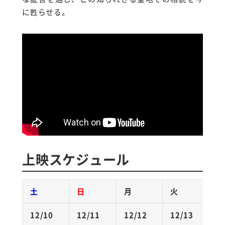
に甦らせる。
上映スケジュール
土
日
月
火
12/10
12/11
12/12
12/13
1