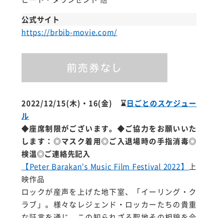
公式サイト
https://brbib-movie.com/
2022/12/15(木)・16(金)
⌛
日ごとのスケジュー
ル
◆座席制限がございます。◆ご協力をお願いいた
します：◎マスク着用◎ご入退場時の手指消毒◎
検温◎ご連絡先記入
【Peter Barakan’s Music Film Festival 2022】
上
映作品
ロックが産声を上げた地下室、「イーリング・ク
ラブ」。様々なレジェンド・ロッカーたちの貴重
な証言を通じ、この知られざる聖地その相貌を今