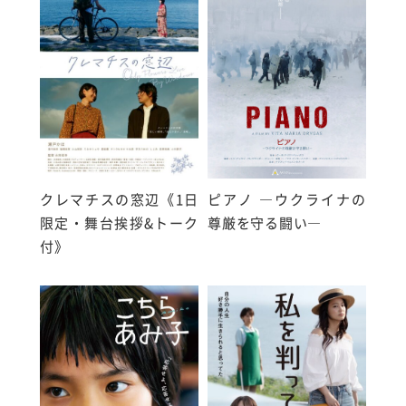
クレマチスの窓辺《1日
ピアノ ―ウクライナの
限定・舞台挨拶&トーク
尊厳を守る闘い―
付》