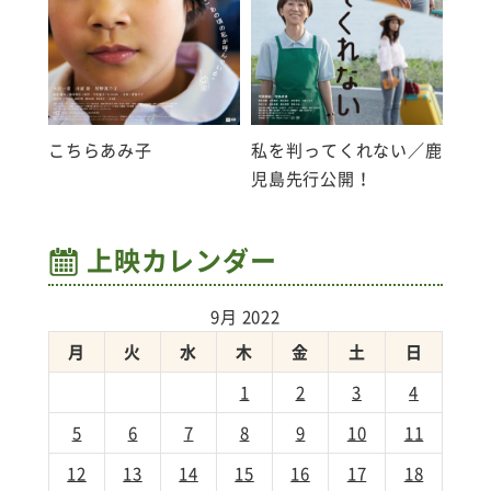
こちらあみ子
私を判ってくれない／鹿
児島先行公開！
上映カレンダー
9月 2022
月
火
水
木
金
土
日
1
2
3
4
5
6
7
8
9
10
11
12
13
14
15
16
17
18