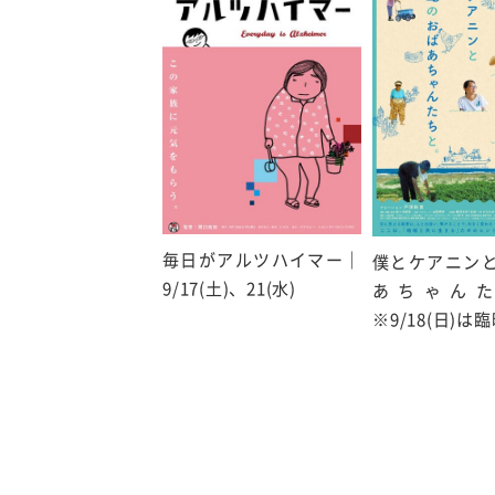
毎日がアルツハイマー｜
僕とケアニン
9/17(土)、21(水)
あちゃん
※9/18(日)は