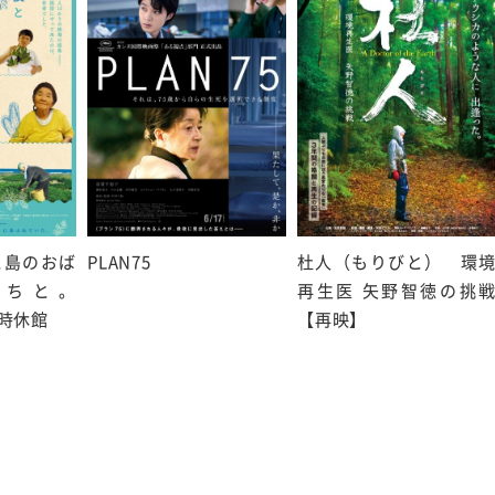
と島のおば
PLAN75
杜人（もりびと） 環
たちと。
再生医 矢野智徳の挑
臨時休館
【再映】