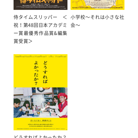
侍タイムスリッパー ＜
⼩学校〜それは⼩さな社
祝！第48回日本アカデミ
会〜
ー賞最優秀作品賞&編集
賞受賞＞
どうすればよかったか？