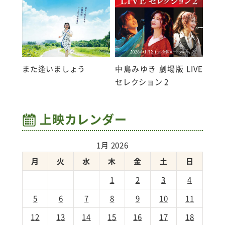
また逢いましょう
中島みゆき 劇場版 LIVE
セレクション 2
上映カレンダー
1月 2026
月
火
水
木
金
土
日
1
2
3
4
5
6
7
8
9
10
11
12
13
14
15
16
17
18